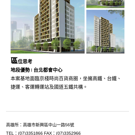
區
位思考
地段優勢 ∣ 台北都會中心
本案基地面臨京棧時尚百貨商圈，坐擁高鐵、台鐵、
捷運、客運轉運站及國道五鐵共構。
高雄所：高雄市新興區中山一路56號
TEL：
(07)3351866
FAX：(07)3352966