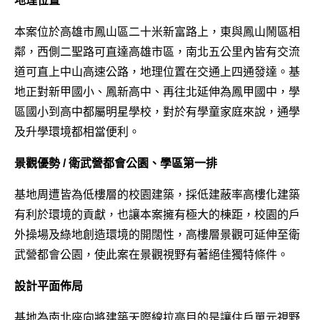
地理位置
本案位於高雄市鳳山區二十米新富路上，東與鳳山鬧區相
鄰，西側二聖路可直達高雄市區，南北五公里內皆有交流
道可直上中山高速公路，地理位置在交通上四通發達。基
地正對新甲國小、鳳新高中、再往北延伸為鳳甲國中，學
區國小到高中都屬明星學校，對於有學童家庭來說，通學
及升學環境都相當便利。
景觀優勢 / 衛武營都會公園、學區第一排
基地周遭皆為低樓層的校園建築，採低建蔽率高樓化建築
有利於環境的貢獻，也讓本案擁有極大的棟距，校園的戶
外操場及綠地創造環境的開闊性，高樓層景觀可延伸至衛
武營都會公園，使此案在景觀視野有著絕佳獨特條件。
設計平面佈局
基地為南北座向將建築天際線拉高目的是讓住戶單元視野