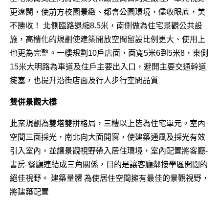
更遼闊，使前方校園景緻、都會公園環境，儘收眼底，美
不勝收！ 北側臨路退縮8.5米，南側做為住宅景觀公共設
施，高樓化的規劃使建築開放空間留設比例更大、使用上
也更為完整。一樓規劃10戶店面，面寬5米6到5米8，東側
15米大明路為車道及住戶主要出入口，避開主要交通幹道
擁塞，也提升沿街店面及行人步行空間品質
雙併景觀大樓
此案規劃為雙塔雙拼格局，三樓以上皆為住宅單元。室內
空間三面採光，南北向大面開窗，使建築通風及採光有效
引入室內，並讓景觀視野帶入居住環境，室內配置將客廳-
書房-餐廳連結成三角關係，目的是讓客廳鄰接學區開闊的
絕佳視野。 建築量體 為使居住空間擁有最佳的景觀視野，
將建築配置