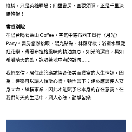
縱橫，只是英雄疆場；四壁書房，直觀須彌，正是千里決
勝帷幄！
書香別院
在陽台喝著藍山 Coffee，空氣中德布西正舉行〈月光〉
Party。書房悠然抬眼，陽光點點、林蔭穿梭；浴室水盤艷
紅花瓣，帶著布拉格風味的精油氣息，如光的潔白，與如
希臘晴天的藍，詠唱著地中海的詩句……
我們堅信，居住建築應該揉合優美而豐富的人生情調，因
為：建築可以讓人傾訴心情，頓悟當下；建築應該使人安
身立命，縱橫事業，因此才能賦予它本身的存在意義。在
我們每天的生活中，潤人心魄，動靜皆樂……