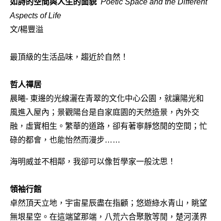
如詩的空間與人生的面貌
Poetic Space and the Different
Aspects of Life
文/楊豐溢
最頂級的生活品味，趨近於自然！
哲人禪居
晨曦- 東邊的光線灑在青翠的文化中心公園，就讓陽光和
風進入屋內；景觀陽台是自家庭園的天然造景，內外交
融，虛實相生。繁華的道路，卻有著寧靜悠閒的空間；忙
碌的都會，也能怡然而漫步……
海明威並不相鄰，我卻可以像哲學家一般沈思！
領袖行館
卓然頂天立地，宇宙星辰盡在指顧；悠遊綠水青山，眺望
無垠星空。在這端望那端，八荒六合聚散等閒，楚河漢界