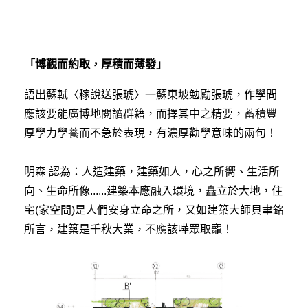
「博觀而約取，厚積而薄發」
語出蘇軾〈稼說送張琥〉一蘇東坡勉勵張琥，作學問
應該要能廣博地閱讀群籍，而擇其中之精要，蓄積豐
厚學力學養而不急於表現，有濃厚勸學意味的兩句！
明森 認為：人造建築，建築如人，心之所嚮、生活所
向、生命所像......建築本應融入環境，矗立於大地，住
宅(家空間)是人們安身立命之所，又如建築大師貝聿銘
所言，建築是千秋大業，不應該嘩眾取寵！