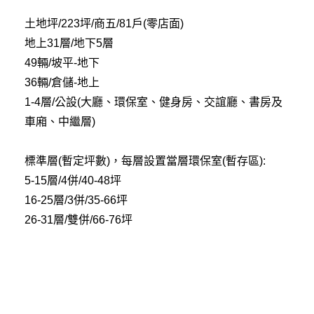
土地坪/223坪/商五/81戶(零店面)
地上31層/地下5層
49輛/坡平-地下
36輛/倉儲-地上
1-4層/公設(大廳、環保室、健身房、交誼廳、書房及
車廂、中繼層)
標準層(暫定坪數)，每層設置當層環保室(暫存區):
5-15層/4併/40-48坪
16-25層/3併/35-66坪
26-31層/雙併/66-76坪