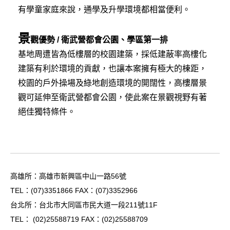
有學童家庭來說，通學及升學環境都相當便利。
景
觀優勢 / 衛武營都會公園、學區第一排
基地周遭皆為低樓層的校園建築，採低建蔽率高樓化
建築有利於環境的貢獻，也讓本案擁有極大的棟距，
校園的戶外操場及綠地創造環境的開闊性，高樓層景
觀可延伸至衛武營都會公園，使此案在景觀視野有著
絕佳獨特條件。
高雄所：高雄市新興區中山一路56號
TEL：
(07)3351866
FAX：(07)3352966
台北所：台北市大同區市民大道一段211號11F
TEL：
(02)25588719
FAX：(02)25588709