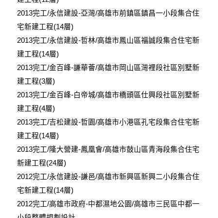
2013
完工
/
永信建設
-
亞灣
/
高雄市前鎮區鎮昌一小段集合住
宅新建工程
(14
層
)
2013
完工
/
永信建設
-
哲林
/
高雄市鳳山區福誠段集合住宅新
建工程
(14
層
)
2013
完工
/
金百峰
-
謙華薈
/
高雄市岡山區灣裡段社區別墅新
建工程
(3
層
)
2013
完工
/
金百峰
-
白帝城
/
高雄市橋頭區仕興段社區別墅新
建工程
(4
層
)
2013
完工
/
吉松建設
-
哲園
/
高雄市小港區孔宅段集合住宅新
建工程
(14
層
)
2013
完工
/
隆大營建
-
鳳凰會
/
高雄市鼓山區青海段集合住宅
新建工程
(24
層
)
2012
完工
/
永信建設
-
謙邑
/
高雄市新興區新興二小段集合住
宅新建工程
(14
層
)
2012
完工
/
高雄市政府
-
中都濕地公園
/
高雄市三民區中都一
小段整體規劃設計