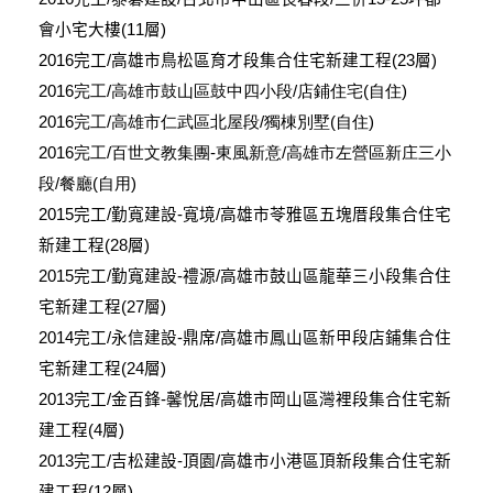
會小宅大樓
(11
層
)
2016
完工
/
高雄市鳥松區育才段集合住宅新建工程
(23
層
)
2016完工/高雄市鼓山區鼓中四小段/店鋪住宅(自住)
2016完工/高雄市仁武區北屋段/獨棟別墅(自住)
2016完工/百世文教集團-東風新意/高雄市左營區新庄三小
段/餐廳(自用)
2015
完工
/
勤寬建設
-
寬境
/
高雄市苓雅區五塊厝段集合住宅
新建工程
(28
層
)
2015
完工
/
勤寬建設
-
禮源
/
高雄市鼓山區龍華三小段集合住
宅新建工程
(27
層
)
2014
完工
/
永信建設
-
鼎席
/
高雄市鳳山區新甲段店鋪集合住
宅新建工程
(24
層
)
2013
完工
/
金百鋒
-
馨悅居
/
高雄市岡山區灣裡段集合住宅新
建工程
(4
層
)
2013
完工
/
吉松建設
-
頂園
/
高雄市小港區頂新段集合住宅新
建工程
(12
層
)