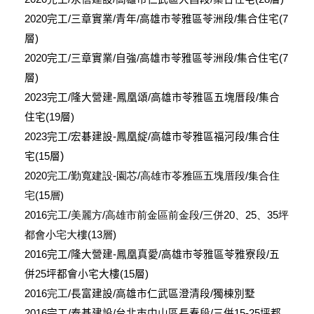
2020完工/三章實業/青年/高雄市苓雅區苓洲段/集合住宅(7
層)
2020完工/三章實業/自強/高雄市苓雅區苓洲段/集合住宅(7
層)
2023完工/隆大營建-鳳凰頌/高雄市苓雅區五塊厝段/集合
住宅(19層)
2023完工/宏碁建設-鳳凰綻/高雄市苓雅區福河段/集合住
)
宅(15層
2020完工/勤寬建設-園芯/高雄市苓雅區五塊厝段/集合住
宅(15層)
2016完工/美麗方/高雄市前金區前金段/三併20、25、35坪
都會小宅大樓(13層)
2016
完工
/
隆大營建-鳳凰真愛
/
高雄市苓雅區苓雅寮段
/
五
併
25
坪都會小宅大樓
(15
層
)
2016完工
/
長富建設
/
高雄市仁武區澄清段
/
獨棟別墅
2016
完工
/
泰碁建設
/
台北市中山區長春段
/
三併
15-25
坪都