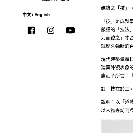
建築之「技」〈
中文
/
English
「技」是成就
嚴謹的「技法
刀而藏之」才
就歷久彌新的
現代建築量體
建築外觀表象
膺莊子所言：
註：技在於工
說明：以「道藝
以人物專訪刊