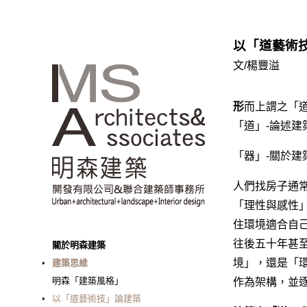
以「道藝術
文/楊豐溢
形
而上謂之「道
「道」-論述
「器」-關於
人們找房子通
「理性與感性
住環境適合自
往後五十年甚
關於明森建築
境」，還是「
建築思維
明森「建築風格」
作為架構，並
以「道藝術技」論建築