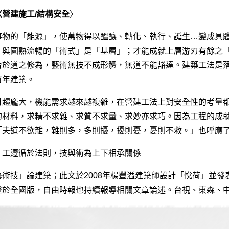
營建施工/結構安全
〉
事物的「能源」，使萬物得以醞釀、轉化、執行、誕生…變成具
」與圓熟流暢的「術式」是「基層」；才能成就上層游刃有餘之
合於道之修為，藝術無技不成形體，無道不能豁達。建築工法是
百年建築。
日趨龐大，機能需求越來越複雜，在營建工法上對安全性的考量
的材料，求精不求雜、求質不求量、求妙亦求巧。因為工程的成
「夫道不欲雜，雜則多，多則擾，擾則憂，憂則不救。」也呼應
，工遵循於法則，技與術為上下相承關係
術技」論建築；此文於2008年楊豐溢建築師設計「悅荷」並發表「吾心
登於全國版，自由時報也持續報導相關文章論述。台視、東森、