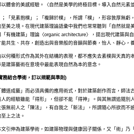
得以體會的美感經驗。〈自然是美學的終極目標。導入自然元素
」；「見素抱樸」；「複歸於樸」，所謂「樸」，形容敦厚無虧
的至美之境。在現代建築理論語彙中我們也常常聽到「自然就是
「有機建築」理論〈organic architecture〉，提出現
才能共生、共存，創造出與音樂般的音韻與節奏，怡人、靜心，
論以何種形式作為其外在結構的表現，都不應失去素樸與天真的
亦是建築藝術在意境中最能表現自然為本的意念。
實務結合學術，訂以規範與準則)
「體道成藝」而必須具備的應用術式，對於建築創作而言，師法
前人的經驗雖能「得形」，但卻不能「得神」。與其無謂追隨別
主張無前人之「陳法」，有自我之「新法」，所謂隨心所欲而不
的至上之法。
本文引伸為建築學術，如建築物理與健康因子關係，又「術」乃