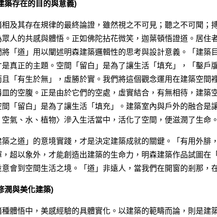
建築存在的目的與意義)
諸相及其存在規律的最終論證，雖然視之不可見；聽之不可聞；
為眾人的共感與體悟。正如佛陀拈花微笑，迦葉頓悟證道。居住
們將「道」用以闡述明森建築邏輯性的思考與設計意義。「建築
才是真正的主題。空間「留白」是為了讓生活「填充」，「鑿戶
而且「有生於無」，虛勝於實。我們將這個觀念運用在建築空間
器皿的空腹。正是由於它們的空處，虛實結合，有無相待，建築
空間「留白」是為了讓生活「填充」。建築室內與戶外的融合是
、空氣、水、植物〉滲入生活當中，活化了空間，便滋潤了生命
建築之道」的意境實踐，才是決定建築成就的關鍵。「有用外腓
渾，超以象外，才能創造出建築的生命力，明森建築作品試圖在
並意會到空間生活之境。「道」非遠人，當我們在開窗的剎那，
修潤與美化建築)
諸種體悟中，美感經驗的具體實化。以建築的範疇而論，則是建