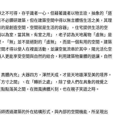
摶之不可得，存乎識者一心，但藉著識者以物言詮，抽象的「道
者不必鑽研建築，但在建築空間中得以無言體悟生活之美，其理
目的是創造空間，空間就是生活的容器」，住宅提供生活的空
牖以為室，當其無，有室之用」，老子認為天地萬物「虛無」是
裡，「無」並不是絕對的「虛無」，而是一個有用的空間。建築
空間才得以使人在裡面活動，並讓空氣流串於其中，陽光活化空
讓人更能享受空間與自然的結合，利用建築物量體的退讓，自然
。
，真體內充」大器四方，渾然天成，才是天地雄渾至美的境界。
「方寸之間」、在「轉折之處」，除了使人們在具象的視覺之
在點點落英之間，在微風拂體片刻，也在親子笑語之時。
築師透過建築的外在結構形式，與內部的空間機能，所呈現出