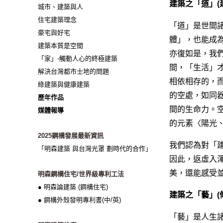
建築之「道」(
城市、建築與人
住宅建築理念
「道」是世間
豪宅與好宅
體」，也能成
建築本質是空間
亦復如是，我
「家」-觸動人心的終極建築
間，「生活」
解決台灣都市士地的問題
相依相存的，
綠建築與健康建築
的空處，如同
歷年作品
間的生命力。
媒體報導
的元素〈陽光
2025鋼構發展最新資訊
我們認為對「
「明森建築 與台灣光罩 劃時代的合作」
因此，返虛入
美，還能感受
明森鋼構住宅/世界級專利工法
● 明森論建築 (鋼構住宅)
建築之「藝」(
● 鋼構外殼發明專利書(中/英)
「藝」是人生