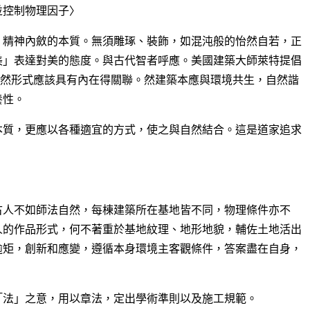
並控制物理因子〉
，精神內斂的本質。無須雕琢、裝飾，如混沌般的怡然自若，正
美」表達對美的態度。與古代智者呼應。美國建築大師萊特提倡
代建築與自然形式應該具有內在得關聯。然建築本應與環境共生，自然諧
養性。
本質，更應以各種適宜的方式，使之與自然結合。這是道家追求
古人不如師法自然，每棟建築所在基地皆不同，物理條件亦不
人的作品形式，何不著重於基地紋理、地形地貌，輔佐土地活出
逾矩，創新和應變，遵循本身環境主客觀條件，答案盡在自身，
「法」之意，用以章法，定出學術準則以及施工規範。