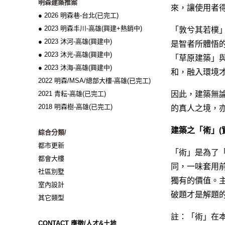
明森建築推案
來，讓使用者
● 2026 明森巷-台北(已完工)
● 2023 明森丰川-高雄(興建+熱銷中)
「敦兮其若樸
● 2023 沐河-高雄(興建中)
是智者所體悟
● 2023 沐光-高雄(興建中)
「草原建築」與
● 2023 沐海-高雄(興建中)
和，融入環境
2022 明森/MSA/總部大樓-高雄(已完工)
2021 青耘-高雄(已完工)
因此，建築無
2018 明森樹-高雄(已完工)
的真人之境，
建築之「術」(
綜合分類/
都市更新
「術」是為了
都會大樓
同，一味套用
社區別墅
獨有的價值。
室內設計
破題才是解題
其它類型
註：「術」在
CONTACT 應徵/人才&土地