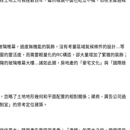
在土地上可長達數百年，雖然樣貌不變也屹立不搖，但在生產過程
的玻璃帷幕，過度無機能的裝飾，沒有考量區域氣候條件的設計…等
窗的靈活度，而需要輕量化的RC構造，卻大量增加了繁雜的裝飾；
陽的玻璃帷幕大樓…諸如此類，房地產的「豪宅文化」與「國際綠
，忽略了土地地形幾何和平面配置的相對關係；建商、廣告公司過
制宜」的思考定位建築。