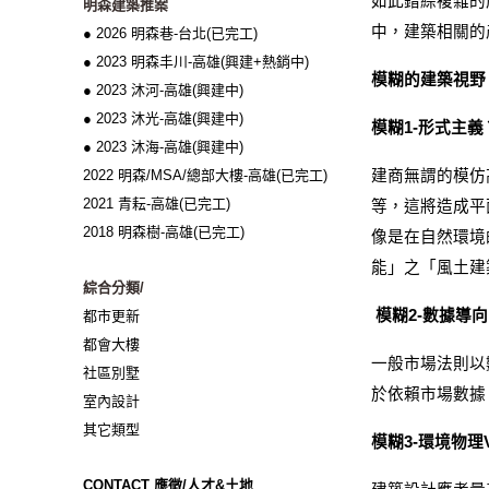
如此錯綜複雜的
明森建築推案
中，建築相關的
● 2026 明森巷-台北(已完工)
● 2023 明森丰川-高雄(興建+熱銷中)
模糊的建築視野
● 2023 沐河-高雄(興建中)
● 2023 沐光-高雄(興建中)
模糊1-形式主義
● 2023 沐海-高雄(興建中)
2022 明森/MSA/總部大樓-高雄(已完工)
建商無謂的模仿
2021 青耘-高雄(已完工)
等，這將造成平
2018 明森樹-高雄(已完工)
像是在自然環境
能」之「風土建
綜合分類/
模糊2-數據導
都市更新
都會大樓
一般市場法則以
社區別墅
於依賴市場數據
室內設計
其它類型
模糊3-環境物理
CONTACT 應徵/人才&土地