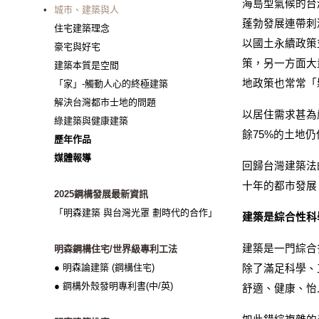
海島型氣候的台
城市、建築與人
蓬勃發展連帶刺
住宅建築理念
以國土永續政策
豪宅與好宅
策，另一方面大
建築本質是空間
地政策也常常「
「家」-觸動人心的終極建築
解決台灣都市士地的問題
以居住需求甚為
綠建築與健康建築
餘75%的土地
歷年作品
媒體報導
回歸台灣建築法
十年的都市發展
2025鋼構發展最新資訊
「明森建築 與台灣光罩 劃時代的合作」
建築是綜合性科
建築是一門綜合
明森鋼構住宅/世界級專利工法
● 明森論建築 (鋼構住宅)
除了滿足科學、
● 鋼構外殼發明專利書(中/英)
舒適、健康、怡