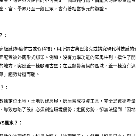
產業，讓建築興建目的不再只是一個單純行為，而龐大的建築量體蓋
產、官、學界乃至一般民眾，會有著相當多元的辯證。
？：
高級感(極度仿古或假科技)，用所謂古典巴洛克或講究現代科技感
面配置被外觀形式綁架。例如，沒有力學功能的羅馬柱列，擋住了開
的地方，突然蓋一棟歐洲古堡；在亞熱帶氣候的區域，蓋一棟沒有遮
築」趨勢背道而馳。
向？：
數據定位土地，土地興建房屋，房屋當成投資工具，完全是數據考量
，導致忽略了設計必須創造環境優勢；避開劣勢，卻無法達到「因地
VS風水？：