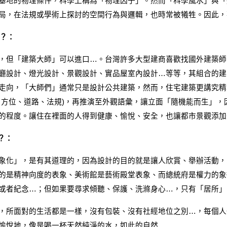
基地的物理條件，科學上稱為「物理因子」。然而「科學風水」與「
局，在法規或學術上探討的空間行為與邏輯，也時常被犧牲。因此，
師？：
，但「建築大師」可以進口…。台灣許多大型建商喜歡找國外建築師
廳設計、燈光設計、景觀設計、實品屋室內設計…等等，其組合的建
走向，「大師們」通常只是設計公共建築，然而，住宅建築更講究精
、方位、道路、法規)，再推演至外觀語彙，讓立面「隨機能而生」
的程度。讓住在裡面的人得到健康、愉悅、安全，也讓都市景觀添加
？：
象化」，是有其道理的，因為設計的目的就是讓人欣賞、舉辦活動，
的是精神向度的表象、美術館是藝術殿堂表象、而總統府是權力的象
或者紀念…；但如果要尋求傾聽、保護、洗滌身心…，只有「居所」
，所面對的生活都是一樣，沒有包裝、沒有社經地位之別…，每個人
愉悅地，像是喝一杯天然純淨的水，如此的自然…