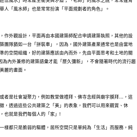
迷信風水」時常產生衝突與矛盾；「老師」的風水之說，常常違背
華人「風水師」也是常常扮演「平面規劃者的角色」。
，作外觀設計，平面再由本國建築師配合申請建築執照，其他的設
築團隊猶如一台「拼裝車」，因為，國外建築產業通常也是由當地
準的空間組織，好的建築應該由內而外，先由平面思考和土地的關
，因為內外兼修的建築語彙才能「歷久彌新」，不會隨著時代的流行趨
美麗的畫面。
或者是社會凝聚力，例如教堂做禮拜、佛寺念經與廟宇膜拜…，這
徵，透過這些公共建築之「美」的表象，我們可以用來觀賞、休
，也就是我們每個人的「家」!
一樣都只是脆弱的驅體，居所空間只是單純為「生活」而服務，純