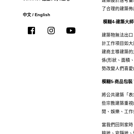
建築設計應考量
了合理的建築佈
中文
/
English
模糊4-建築大
建築物無法出口
計工作項目如大
建商主導建築的
係(形狀、面積
勢改變人們喜愛
模糊5-商品包裝
將公共建築「表
些宗教建築重視
閒、娛樂、工作
當我們回到家時
粹地、安靜地、