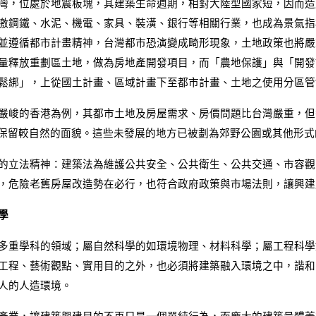
灣，位處於地震板塊，其建築生命週期，相對大陸型國家短，因而造
激鋼鐵、水泥、機電、家具、裝潢、銀行等相關行業，也成為景氣指
並遵循都市計畫精神，台灣都市恐演變成畸形現象，土地政策也將嚴
量釋放重劃區土地，做為房地產開發項目，而「農地保護」與「開發
鬆綁」，上從國土計畫、區域計畫下至都市計畫、土地之使用分區管
嚴峻的香港為例，其都市土地及房屋需求、房價問題比台灣嚴重，但香
仍保留較自然的面貌。這些未發展的地方已被劃為郊野公園或其他形
的立法精神：建築法為維護公共安全、公共衛生、公共交通、市容觀
，危險老舊房屋改造勢在必行，也符合政府政策與市場法則，讓興建
學
多重學科的領域；屬自然科學的如環境物理、材料科學；屬工程科學
工程、藝術觀點、實用目的之外，也必須將建築融入環境之中，諧和
人的人造環境。