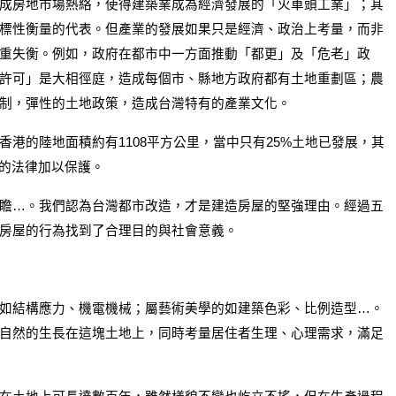
成房地市場熱絡，使得建築業成為經濟發展的「火車頭工業」；其
標性衡量的代表。但產業的發展如果只是經濟、政治上考量，而非
重失衡。例如，政府在都市中一方面推動「都更」及「危老」政
許可」是大相徑庭，造成每個市、縣地方政府都有土地重劃區；農
制，彈性的土地政策，造成台灣特有的產業文化。
港的陸地面積約有1108平方公里，當中只有25%土地已發展，其
式的法律加以保護。
瞻…。我們認為台灣都市改造，才是建造房屋的堅強理由。經過五
房屋的行為找到了合理目的與社會意義。
如結構應力、機電機械；屬藝術美學的如建築色彩、比例造型…。
自然的生長在這塊土地上，同時考量居住者生理、心理需求，滿足