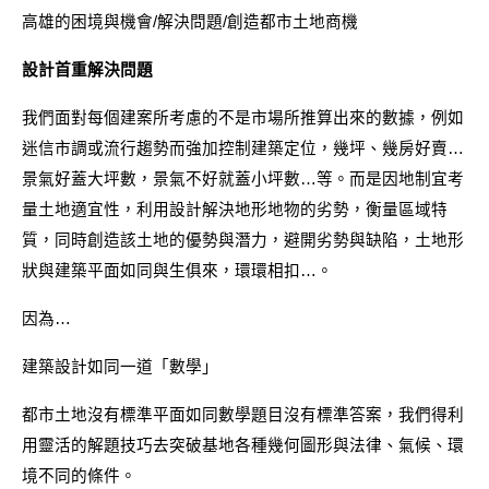
高雄的困境與機會/解決問題/創造都市土地商機
設計首重解決問題
我們面對每個建案所考慮的不是市場所推算出來的數據，例如
迷信市調或流行趨勢而強加控制建築定位，幾坪、幾房好賣…
景氣好蓋大坪數，景氣不好就蓋小坪數…等。而是因地制宜考
量土地適宜性，利用設計解決地形地物的劣勢，衡量區域特
質，同時創造該土地的優勢與潛力，避開劣勢與缺陷，土地形
狀與建築平面如同與生俱來，環環相扣…。
因為…
建築設計如同一道「數學」
都市土地沒有標準平面如同數學題目沒有標準答案，我們得利
用靈活的解題技巧去突破基地各種幾何圖形與法律、氣候、環
境不同的條件。